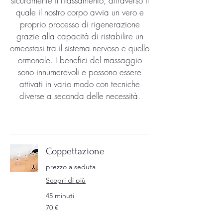
sicuramente il rilassamento, attraverso il
quale il nostro corpo avvia un vero e
proprio processo di rigenerazione
grazie alla capacità di ristabilire un
omeostasi tra il sistema nervoso e quello
ormonale. I benefici del massaggio
sono innumerevoli e possono essere
attivati in vario modo con tecniche
diverse a seconda delle necessità.
Coppettazione
prezzo a seduta
Scopri di più
45 minuti
70
70 €
euro