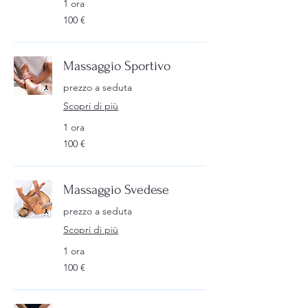
1 ora
100
100 €
euro
Massaggio Sportivo
prezzo a seduta
Scopri di più
1 ora
100
100 €
euro
Massaggio Svedese
prezzo a seduta
Scopri di più
1 ora
100
100 €
euro