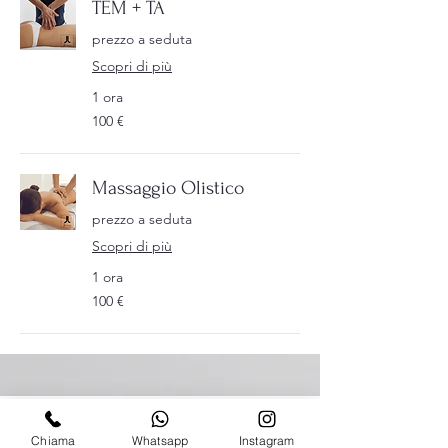
TEM + TA
prezzo a seduta
Scopri di più
1 ora
100
100 €
euro
Massaggio Olistico
prezzo a seduta
Scopri di più
1 ora
100
100 €
euro
Chiama
Whatsapp
Instagram